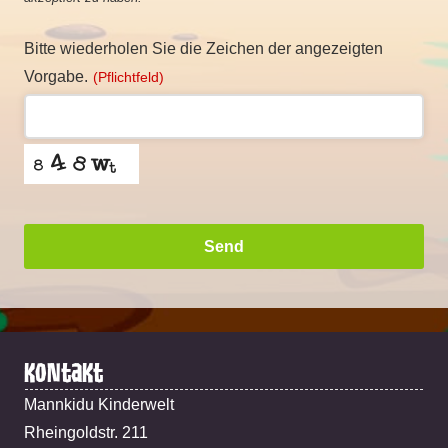
Bitte wiederholen Sie die Zeichen der angezeigten
Vorgabe.
(Pflichtfeld)
Send
This
field
should
Kontakt
be
Mannkidu Kinderwelt
left
Rheingoldstr. 211
blank